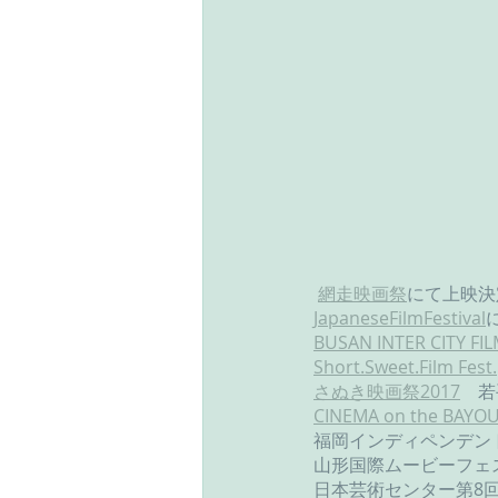
網走映画祭
にて上映決
JapaneseFilmFestival
BUSAN INTER CITY FIL
Short.Sweet.Film Fest.
さぬき映画祭2017
　若
CINEMA on the BAYO
福岡インディペンデン
山形国際ムービーフェス
日本芸術センター第8