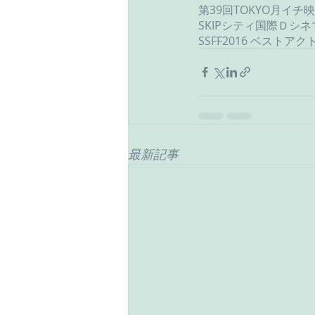
第39回TOKYO月イ
SKIPシティ国際Ｄシ
SSFF2016 ベスト
最新記事