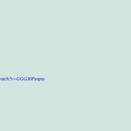
m/watch?v=GGG30Pzopss