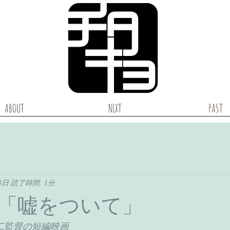
ABOUT
NEXT
PAST
3日
読了時間: 1分
「嘘をついて」
二監督の短編映画