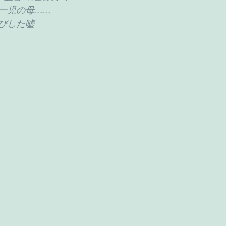
一児の母……
びした嘘